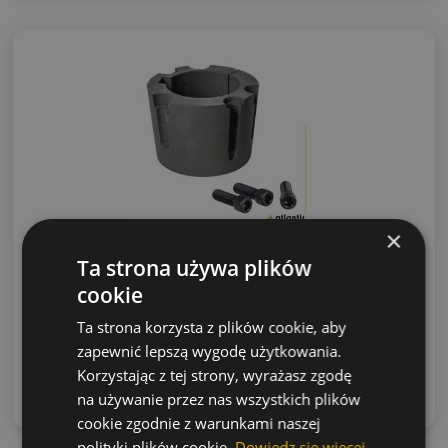
×
Tuleja Taper Lock 4545/70
Ta strona używa plików
Cena:
cookie
317.76
zł
(netto)
390.84
zł
Ta strona korzysta z plików cookie, aby
(brutto)
zapewnić lepszą wygodę użytkowania.
Korzystając z tej strony, wyrażasz zgodę
Dowiedz się więcej
na używanie przez nas wszystkich plików
cookie zgodnie z warunkami naszej
polityki plików cookie.
Dowiedz się więcej