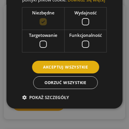
Niezbędne
Wydajność
Targetowanie
Funkcjonalność
AKCEPTUJ WSZYSTKIE
Tuleja Taper Lock 4545/75
Cena:
ODRZUĆ WSZYSTKIE
317.76
zł
(netto)
390.84
zł
(brutto)
POKAŻ SZCZEGÓŁY
Dodaj do koszyka