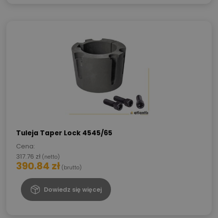
Tuleja Taper Lock 4545/65
Cena:
317.76
zł
(netto)
390.84
zł
(brutto)
Dowiedz się więcej