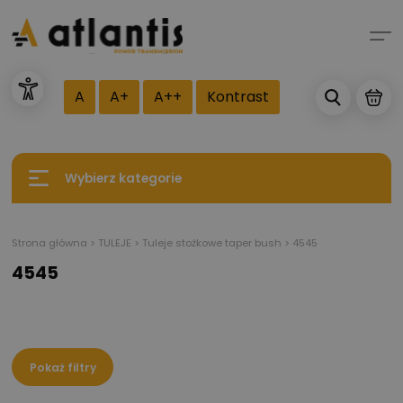
A
A+
A++
Kontrast
Wybierz kategorie
Strona główna
>
TULEJE
>
Tuleje stożkowe taper bush
>
4545
4545
Pokaż filtry