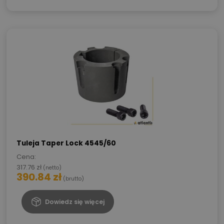
Tuleja Taper Lock 4545/60
Cena:
317.76
zł
(netto)
390.84
zł
(brutto)
Dowiedz się więcej