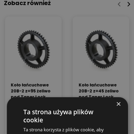
Zobacz również
Koło łańcuchowe
Koło łańcuchowe
20B-2 z=95 żeliwo
20B-2 z=45 żeliwo
pod Taper Lock
pod Taper Lock
×
4040 1 1/4″ x3/4″
3030 1 1/4″ x3/4″
Ta strona używa plików
Cena:
Cena:
4,886.87
zł
1,198.93
zł
(netto)
(netto)
cookie
6,010.85
zł
1,474.68
zł
Ta strona korzysta z plików cookie, aby
(brutto)
(brutto)