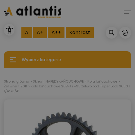
A
A+
A++
Kontrast
Wybierz kategorie
Strona główna
>
Sklep
>
NAPĘDY ŁAŃCUCHOWE
>
Koła łańcuchowe
>
Żeliwne
>
20B
>
Koło łańcuchowe 20B-1 z=95 żeliwo pod Taper Lock 3030 1
1/4″ x3/4″