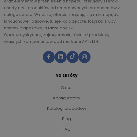
oraz elementów przeniesienia napędu, oferujący szeroki
asortyment produktów od renomowanych producentów z
całego świata. W naszej ofercie znajdują się m.in. napędy
łańcuchowe i pasowe, tuleje, koła zębate, łożyska, śruby i
nakrętki trapezowe, a także dociski.
Oprócz dystrybucji, zajmujemy się również produkcją
własnych komponentów pod markami APT i LTR.
Na skróty
O nas
Konfiguratory
Katalogi produktów
Blog
FAQ