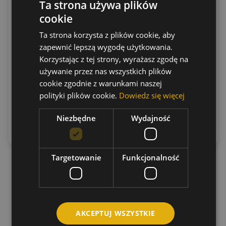
Ta strona używa plików
Głowica widełkowa
Głowica widełkowa
cookie
G20x40 prawa
G12x24 INOX prawa
gwint zwykły
gwint zwykły
Ta strona korzysta z plików cookie, aby
zapewnić lepszą wygodę użytkowania.
Cena:
Cena:
41.28
zł
91.77
zł
Korzystając z tej strony, wyrażasz zgodę na
(netto)
(netto)
50.77
zł
112.88
zł
(brutto)
(brutto)
używanie przez nas wszystkich plików
cookie zgodnie z warunkami naszej
polityki plików cookie.
Dowiedz się więcej
Dodaj do
Dodaj do
Niezbędne
Wydajność
koszyka
koszyka
Targetowanie
Funkcjonalność
AKCEPTUJ WSZYSTKIE