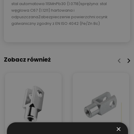
stal automatowa 11SMnPb30 (1.0718)sprężyna: stal
węglowa C67 (1.1211) hartowana i
odpuszczanaZabezpieczenie powierzchni:ocynk
galwaniczny zgodny z EN ISO 4042 (Fe/Zn 8c)
Zobacz również
×