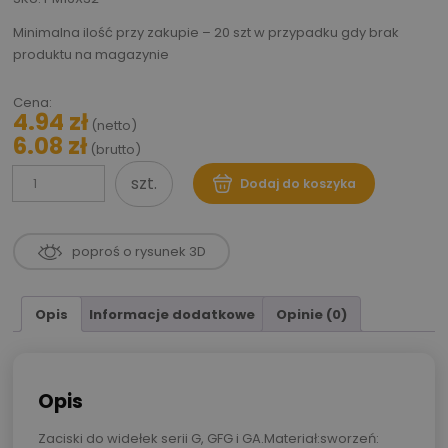
Minimalna ilość przy zakupie – 20 szt w przypadku gdy brak
produktu na magazynie
Cena:
4.94
zł
(netto)
6.08
zł
(brutto)
szt.
Dodaj do koszyka
ilość
Alternative:
Zacisk
sprężynujący
poproś o rysunek 3D
PM
16x32
Opis
Informacje dodatkowe
Opinie (0)
Opis
Zaciski do widełek serii G, GFG i GA.Materiał:sworzeń: