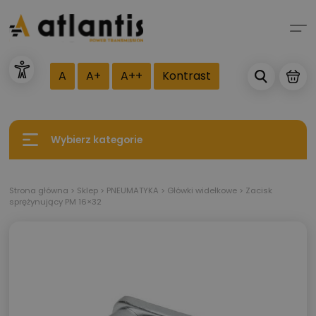
A
A+
A++
Kontrast
Wybierz kategorie
Strona główna
>
Sklep
>
PNEUMATYKA
>
Główki widełkowe
>
Zacisk
sprężynujący PM 16×32