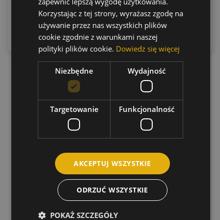
zapewnić lepszą wygodę użytkowania.
Korzystając z tej strony, wyrażasz zgodę na
Dodaj do
Dodaj do
używanie przez nas wszystkich plików
koszyka
koszyka
cookie zgodnie z warunkami naszej
polityki plików cookie.
Dowiedz się więcej
Niezbędne
Wydajność
Targetowanie
Funkcjonalność
AKCEPTUJ WSZYSTKIE
ODRZUĆ WSZYSTKIE
POKAŻ SZCZEGÓŁY