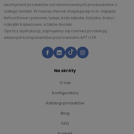
asortyment produktów od renomowanych producentów z
całego świata. W naszej ofercie znajdują się m.in. napędy
łańcuchowe i pasowe, tuleje, koła zębate, łożyska, śruby i
nakrętki trapezowe, a także dociski.
Oprócz dystrybucji, zajmujemy się również produkcją
własnych komponentów pod markami APT i LTR.
Na skróty
O nas
Konfiguratory
Katalogi produktów
Blog
FAQ
Kontakt