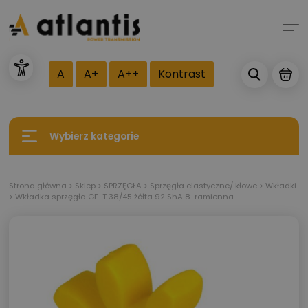
A
A+
A++
Kontrast
Wybierz kategorie
Strona główna
>
Sklep
>
SPRZĘGŁA
>
Sprzęgła elastyczne/ kłowe
>
Wkładki
>
Wkładka sprzęgła GE-T 38/45 żółta 92 ShA 8-ramienna