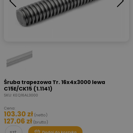
Śruba trapezowa Tr. 16x4x3000 lewa
C15E/CK15 (1.1141)
SKU: KEQ16AL3000
Cena:
103.30
zł
(netto)
127.06
zł
(brutto)
szt.
Dodaj do koszyka