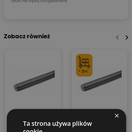
tytułu nie będą uwzględniane.
Zobacz również
> 2m
×
Śruba trapezowa
Śruba trapezowa
Ta strona używa plików
Tr. 10x2x1000
Tr. 12x2x2000 lewa
prawa C15E/CK15
C15E/CK15
cookie