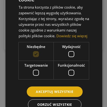
(1.1141)
Cena:
Ta strona korzysta z plików cookie, aby
Cena:
81.78
zł
(netto)
100.59
zł
zapewnić lepszą wygodę użytkowania.
10.50
zł
(netto)
(brutto)
12.92
zł
Korzystając z tej strony, wyrażasz zgodę na
(brutto)
używanie przez nas wszystkich plików
cookie zgodnie z warunkami naszej
Dodaj do
Dowiedz
polityki plików cookie.
Dowiedz się więcej
koszyka
się więcej
Niezbędne
Wydajność
Targetowanie
Funkcjonalność
AKCEPTUJ WSZYSTKIE
ODRZUĆ WSZYSTKIE