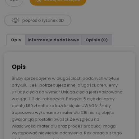
ilość
Alternative:
Śruba
trapezowa
poproś o rysunek 3D
Tr.
16x4x3000
lewa
Opis
Informacje dodatkowe
Opinie (0)
C15E/CK15
(1.1141)
Opis
Śruby sprzedajemy w długościach podanych w tytule
artykułu. Jeśli potrzebujesz innej długości, oferujemy
usługę cięcia na wymiar.Usługa cięcia jest realizowana
w ciągu 1-2 dni roboczych. Powyżej 5 cięć doliczmy
opłatę 1,60 zł netto za każde cięcie.UWAGA! Śruby
trapezowe wykonane z materiału C15 nie są objęte
gwarancją prostoliniowości. Ze względu na
właściwości materiału oraz proces produkcji mogą
występować niewielkie odchylenia. Reklamacje z tego