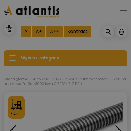
A
A+
A++
Kontrast
Wybierz kategorie
Strona główna
>
Sklep
>
ŚRUBY TRAPEZOWE
>
Śruby trapezowe C15
>
Śruba
trapezowa Tr. 16x4x3000 lewa C15E/CK15 (1.1141)
> 2m