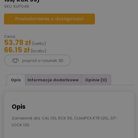
SKU: KLFF048
Powiadomienie o dostępności
Cena:
53.78
zł
(netto)
66.15
zł
(brutto)
poproś o rysunek 3D
Opis
Informacje dodatkowe
Opinie (0)
Opis
Zamiennik dla: CAL 13S, RCK 55, CLAMPEX KTR 125L, SIT-
LOCK 13S.