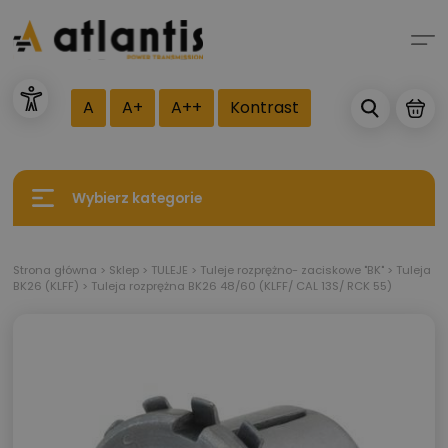
A
A+
A++
Kontrast
Wybierz kategorie
Strona główna
>
Sklep
>
TULEJE
>
Tuleje rozprężno- zaciskowe "BK"
>
Tuleja
BK26 (KLFF)
>
Tuleja rozprężna BK26 48/60 (KLFF/ CAL 13S/ RCK 55)