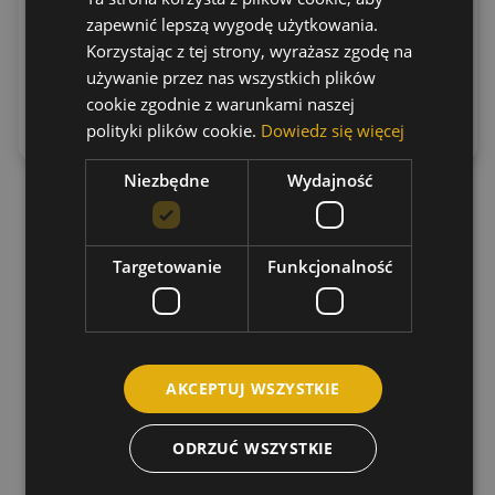
62.16
zł
30.79
zł
(brutto)
(brutto)
zapewnić lepszą wygodę użytkowania.
Korzystając z tej strony, wyrażasz zgodę na
używanie przez nas wszystkich plików
Dowiedz
Dowiedz
cookie zgodnie z warunkami naszej
się więcej
się więcej
polityki plików cookie.
Dowiedz się więcej
Niezbędne
Wydajność
Targetowanie
Funkcjonalność
AKCEPTUJ WSZYSTKIE
ODRZUĆ WSZYSTKIE