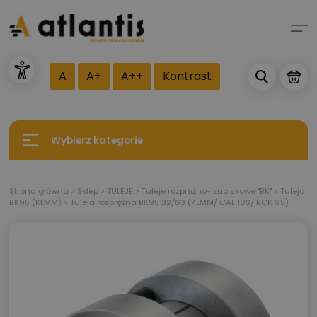
A
A+
A++
Kontrast
Wybierz kategorie
Strona główna
>
Sklep
>
TULEJE
>
Tuleje rozprężno- zaciskowe "BK"
>
Tuleja
BK95 (KLMM)
>
Tuleja rozprężna BK95 32/63 (KLMM/ CAL 10S/ RCK 95)