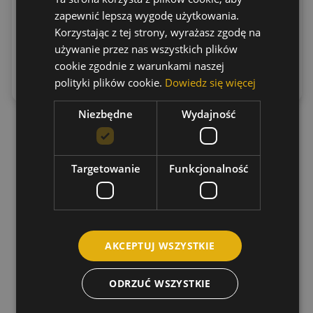
140.18
zł
48.12
zł
(brutto)
(brutto)
zapewnić lepszą wygodę użytkowania.
Korzystając z tej strony, wyrażasz zgodę na
używanie przez nas wszystkich plików
Dowiedz
Dowiedz
cookie zgodnie z warunkami naszej
się więcej
się więcej
polityki plików cookie.
Dowiedz się więcej
Niezbędne
Wydajność
Targetowanie
Funkcjonalność
AKCEPTUJ WSZYSTKIE
ODRZUĆ WSZYSTKIE