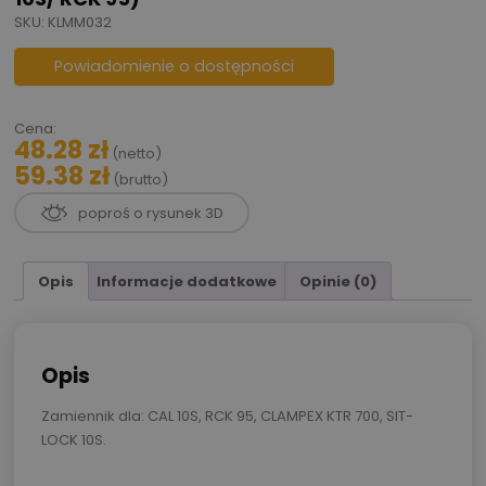
SKU: KLMM032
Powiadomienie o dostępności
Cena:
48.28
zł
(netto)
59.38
zł
(brutto)
poproś o rysunek 3D
Opis
Informacje dodatkowe
Opinie (0)
Opis
Zamiennik dla: CAL 10S, RCK 95, CLAMPEX KTR 700, SIT-
LOCK 10S.